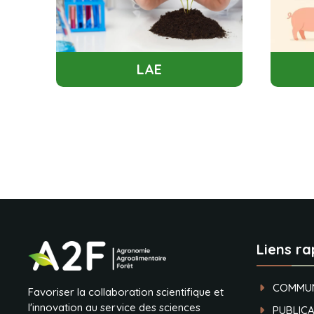
LAE
Liens ra
COMMUN
Favoriser la collaboration scientifique et
l'innovation au service des sciences
PUBLICA