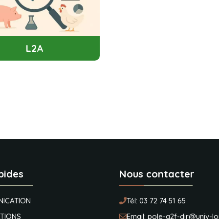
L2A
pides
Nous contacter
ICATION
Tél:
03 72 74 51 65
TIONS
Email:
pole-a2f-dir@univ-lor