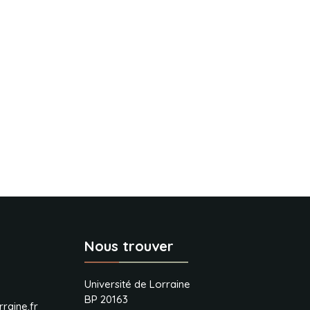
Nous trouver
Université de Lorraine
BP 20163
raine.fr