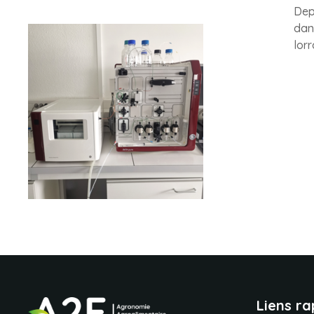
Dep
dan
lor
Liens ra