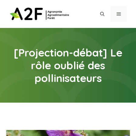
Aller
au
MENU
contenu
[Projection-débat] Le
rôle oublié des
pollinisateurs