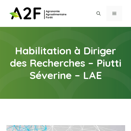
Aller
au
MENU
contenu
Habilitation à Diriger
des Recherches – Piutti
Séverine – LAE