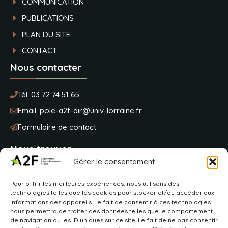
COMMUNICATION
PUBLICATIONS
PLAN DU SITE
CONTACT
Nous contacter
Tél:
03 72 74 51 65
Email:
pole-a2f-dir@univ-lorraine.fr
Formulaire de contact
Nous trouver
Gérer le consentement
Université de Lorraine
Pour offrir les meilleures expériences, nous utilisons des
BP 20163
technologies telles que les cookies pour stocker et/ou accéder aux
2 avenue de la fôret de Haye
informations des appareils. Le fait de consentir à ces technologies
54505 Vandoeuvre-lès-Nancy
nous permettra de traiter des données telles que le comportement
de navigation ou les ID uniques sur ce site. Le fait de ne pas consentir