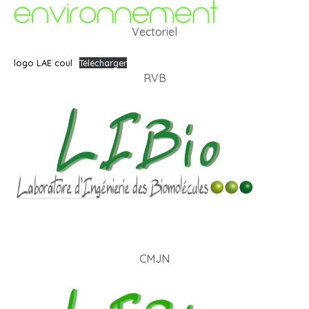
Vectoriel
logo LAE coul
Télécharger
RVB
CMJN