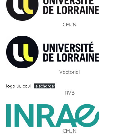
CMJN
Vectoriel
logo UL coul
Télécharger
RVB
CMJN