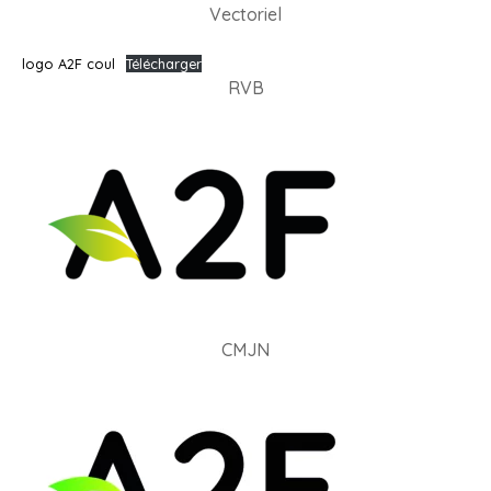
Vectoriel
logo A2F coul
Télécharger
RVB
CMJN