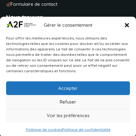
Formulaire de contact
Nous trouver
Gérer le consentement
Université de Lorraine
Pour offrir les meilleures expériences, nous utilisons des
BP 20163
technologies telles que les cookies pour stocker et/ou accéder aux
2 avenue de la fôret de Haye
informations des appareils. Le fait de consentir à ces technologies
54505 Vandoeuvre-lès-Nancy
nous permettra de traiter des données telles que le comportement
de navigation ou les ID uniques sur ce site. Le fait de ne pas consentir
ou de retirer son consentement peut avoir un effet négatif sur
VOIR SUR MAPS
certaines caractéristiques et fonctions.
Accepter
Refuser
2026 © Pôle A2F
Déclaration d’accessibilité
Aide à la navigation
Voir les préférences
Plan du site
Mentions légales
Politique de confidentialité
Politique de cookies
Politique de confidentialité