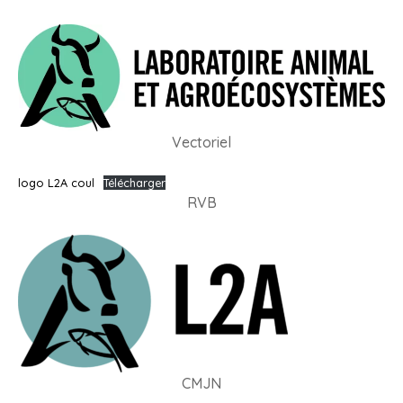
Vectoriel
logo L2A coul
Télécharger
RVB
CMJN