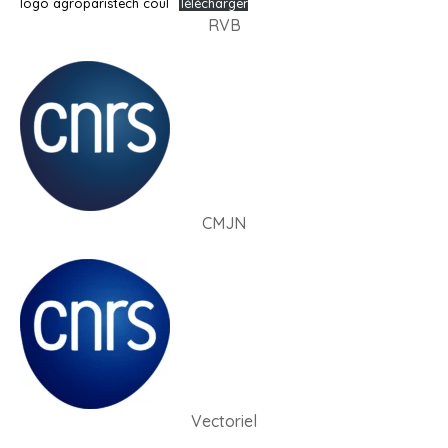
logo agroparistech coul
Télécharger
RVB
CMJN
Vectoriel