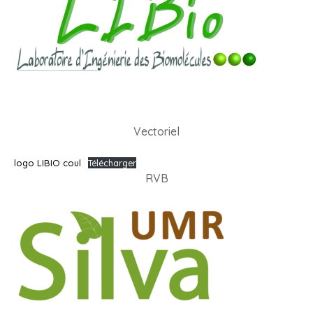
Vectoriel
logo LIBIO coul
Télécharger
RVB