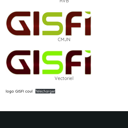
RVB
CMJN
Vectoriel
logo GISFI coul
Télécharger