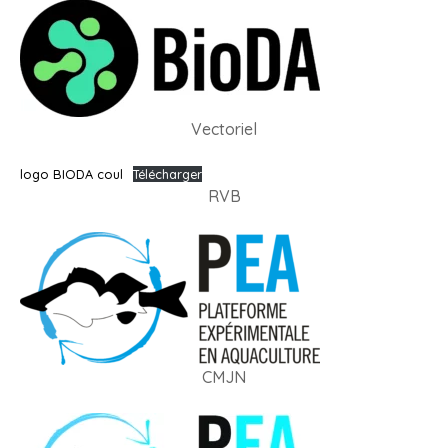
Vectoriel
logo BIODA coul
Télécharger
RVB
CMJN