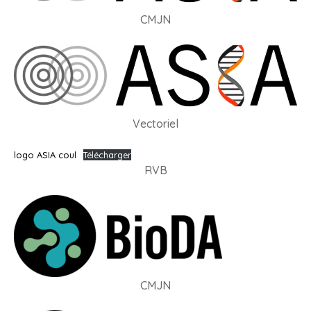
CMJN
Vectoriel
logo ASIA coul
Télécharger
RVB
CMJN