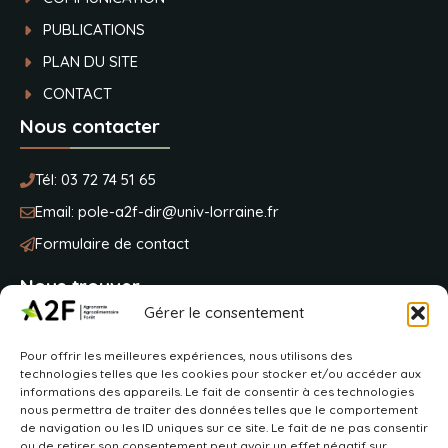
PUBLICATIONS
PLAN DU SITE
CONTACT
Nous contacter
Tél:
03 72 74 51 65
Email:
pole-a2f-dir@univ-lorraine.fr
Formulaire de contact
Nous trouver
Gérer le consentement
Université de Lorraine
Pour offrir les meilleures expériences, nous utilisons des
BP 20163
technologies telles que les cookies pour stocker et/ou accéder aux
2 avenue de la fôret de Haye
informations des appareils. Le fait de consentir à ces technologies
54505 Vandoeuvre-lès-Nancy
nous permettra de traiter des données telles que le comportement
de navigation ou les ID uniques sur ce site. Le fait de ne pas consentir
ou de retirer son consentement peut avoir un effet négatif sur