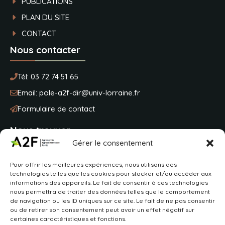
PUBLICATIONS
PLAN DU SITE
CONTACT
Nous contacter
Tél:
03 72 74 51 65
Email:
pole-a2f-dir@univ-lorraine.fr
Formulaire de contact
Nous trouver
Gérer le consentement
Université de Lorraine
Pour offrir les meilleures expériences, nous utilisons des
BP 20163
technologies telles que les cookies pour stocker et/ou accéder aux
2 avenue de la fôret de Haye
informations des appareils. Le fait de consentir à ces technologies
54505 Vandoeuvre-lès-Nancy
nous permettra de traiter des données telles que le comportement
de navigation ou les ID uniques sur ce site. Le fait de ne pas consentir
ou de retirer son consentement peut avoir un effet négatif sur
VOIR SUR MAPS
certaines caractéristiques et fonctions.