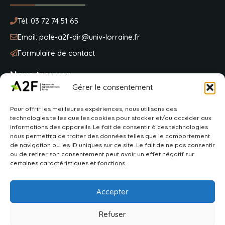
Tél:
03 72 74 51 65
Email:
pole-a2f-dir@univ-lorraine.fr
Formulaire de contact
Nous trouver
Gérer le consentement
Université de Lorraine
Pour offrir les meilleures expériences, nous utilisons des
BP 20163
technologies telles que les cookies pour stocker et/ou accéder aux
2 avenue de la fôret de Haye
informations des appareils. Le fait de consentir à ces technologies
54505 Vandoeuvre-lès-Nancy
nous permettra de traiter des données telles que le comportement
de navigation ou les ID uniques sur ce site. Le fait de ne pas consentir
ou de retirer son consentement peut avoir un effet négatif sur
VOIR SUR MAPS
certaines caractéristiques et fonctions.
Accepter
Refuser
2026 © Pôle A2F