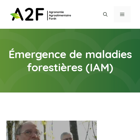
Aller
au
MENU
contenu
Émergence de maladies
forestières (IAM)