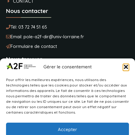
CONTACT
Nous contacter
Tél:
03 72 74 51 65
Email:
pole-a2f-dir@univ-lorraine.fr
Formulaire de contact
Nous trouver
Gérer le consentement
Université de Lorraine
Pour offrir les meilleures expériences, nous utilisons des
BP 20163
technologies telles que les cookies pour stocker et/ou accéder aux
2 avenue de la fôret de Haye
informations des appareils. Le fait de consentir à ces technologies
54505 Vandoeuvre-lès-Nancy
nous permettra de traiter des données telles que le comportement
de navigation ou les ID uniques sur ce site. Le fait de ne pas consentir
ou de retirer son consentement peut avoir un effet négatif sur
VOIR SUR MAPS
certaines caractéristiques et fonctions.
Accepter